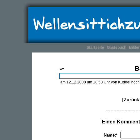
Startseite
Gästebuch
Bilder
B
««
am 12.12.2008 um 18:53 Uhr von Kuddel hoc
[Zurück 
----------------------
Einen Kommenta
Name:*