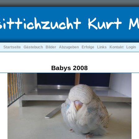
Startseite
Gästebuch
Bilder
Abzugeben
Erfolge
Links
Kontakt
Login
Babys 2008