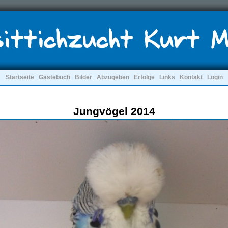
Startseite
Gästebuch
Bilder
Abzugeben
Erfolge
Links
Kontakt
Login
Jungvögel 2014