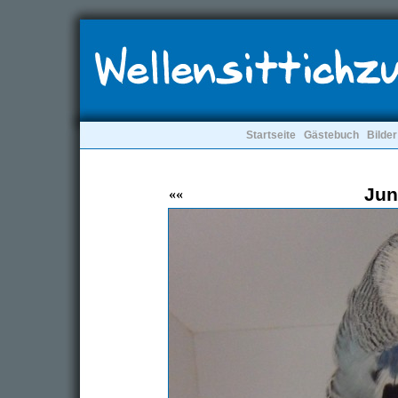
Startseite
Gästebuch
Bilder
Jun
««