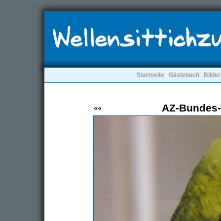
Startseite
Gästebuch
Bilder
AZ-Bundes-
««