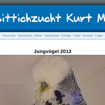
Startseite
Gästebuch
Bilder
Abzugeben
Erfolge
Links
Kontakt
Login
Jungvögel 2012