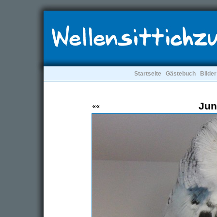
Startseite
Gästebuch
Bilder
Jun
««