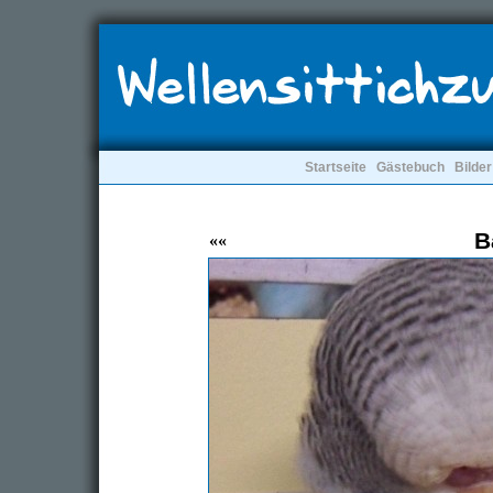
Startseite
Gästebuch
Bilder
B
««