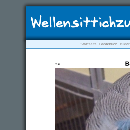
Startseite
Gästebuch
Bilder
B
««