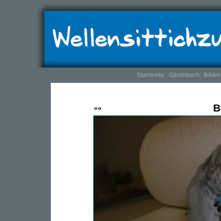
Startseite
Gästebuch
Bilder
B
««