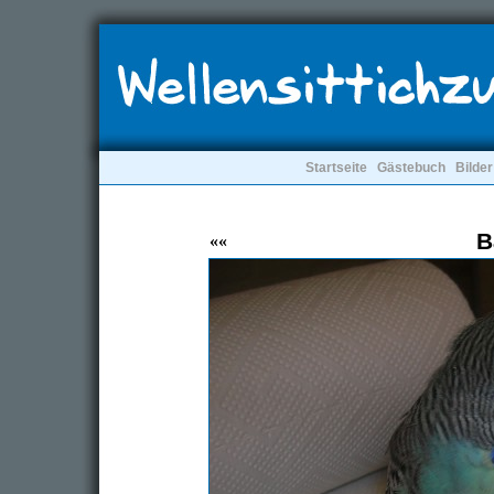
Startseite
Gästebuch
Bilder
B
««