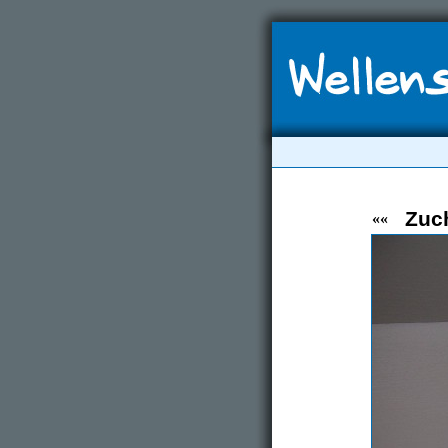
Zuch
««