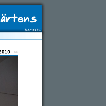
 2010
»»