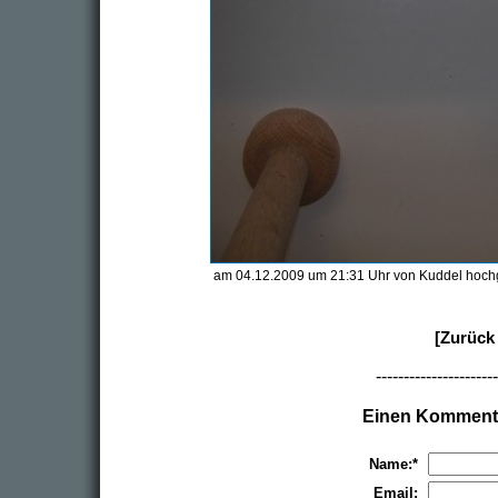
am 04.12.2009 um 21:31 Uhr von Kuddel hoch
[Zurück 
----------------------
Einen Kommenta
Name:*
Email: