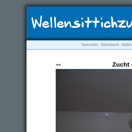
Startseite
Gästebuch
Bilder
Zucht -
««